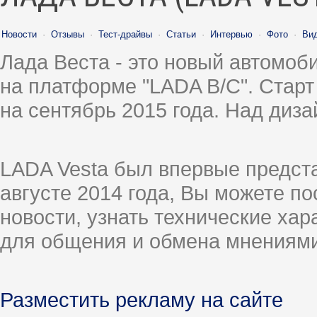
Новости
·
Отзывы
·
Тест-драйвы
·
Статьи
·
Интервью
·
Фото
·
Ви
Лада Веста - это новый автомо
на платформе "LADA B/C". Старт
на сентябрь 2015 года. Над диз
LADA Vesta был впервые предст
августе 2014 года, Вы можете п
новости, узнать технические ха
для общения и обмена мнениями
Разместить рекламу на сайте