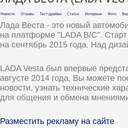
Новости
·
Отзывы
·
Тест-драйвы
·
Статьи
·
Интервью
·
Фото
·
Ви
Лада Веста - это новый автомо
на платформе "LADA B/C". Старт
на сентябрь 2015 года. Над диз
LADA Vesta был впервые предст
августе 2014 года, Вы можете п
новости, узнать технические ха
для общения и обмена мнениями
Разместить рекламу на сайте