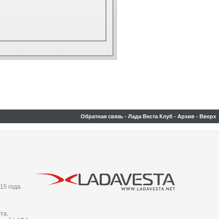
Обратная связь
-
Лада Веста Клуб
-
Архив
-
Вверх
15 года.
та,