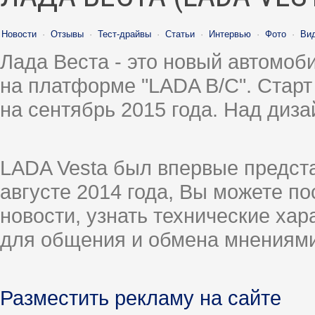
Новости
·
Отзывы
·
Тест-драйвы
·
Статьи
·
Интервью
·
Фото
·
Ви
Лада Веста - это новый автомо
на платформе "LADA B/C". Старт
на сентябрь 2015 года. Над диз
LADA Vesta был впервые предст
августе 2014 года, Вы можете п
новости, узнать технические ха
для общения и обмена мнениями
Разместить рекламу на сайте