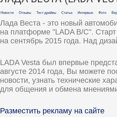
Новости
·
Отзывы
·
Тест-драйвы
·
Статьи
·
Интервью
·
Фото
·
Ви
Лада Веста - это новый автомо
на платформе "LADA B/C". Старт
на сентябрь 2015 года. Над диз
LADA Vesta был впервые предст
августе 2014 года, Вы можете п
новости, узнать технические ха
для общения и обмена мнениями
Разместить рекламу на сайте