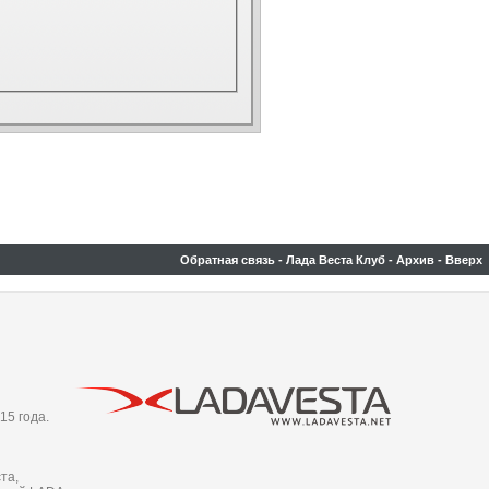
Обратная связь
-
Лада Веста Клуб
-
Архив
-
Вверх
15 года.
та,