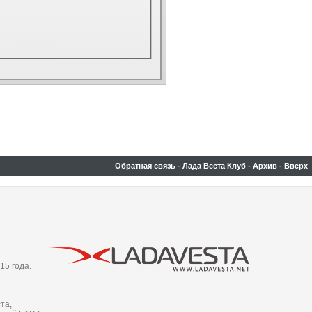
Обратная связь
-
Лада Веста Клуб
-
Архив
-
Вверх
15 года.
та,