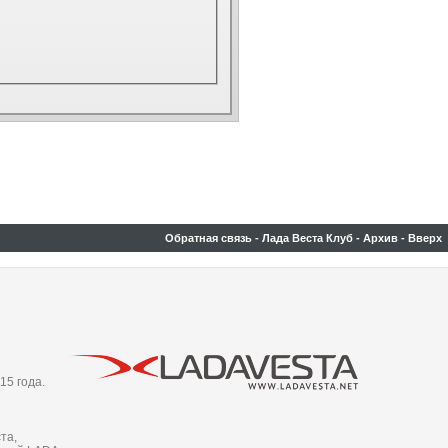
Обратная связь
-
Лада Веста Клуб
-
Архив
-
Вверх
15 года.
та,