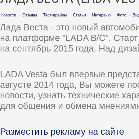
Новости
·
Отзывы
·
Тест-драйвы
·
Статьи
·
Интервью
·
Фото
·
Ви
Лада Веста - это новый автомо
на платформе "LADA B/C". Старт
на сентябрь 2015 года. Над диз
LADA Vesta был впервые предст
августе 2014 года, Вы можете п
новости, узнать технические ха
для общения и обмена мнениями
Разместить рекламу на сайте