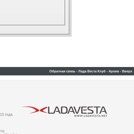
Обратная связь
-
Лада Веста Клуб
-
Архив
-
Вверх
15 года.
та,