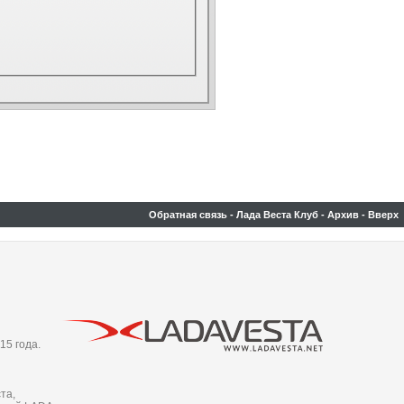
Обратная связь
-
Лада Веста Клуб
-
Архив
-
Вверх
15 года.
та,