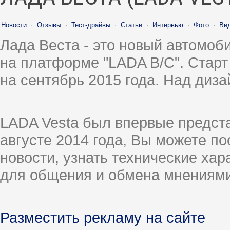
Новости
·
Отзывы
·
Тест-драйвы
·
Статьи
·
Интервью
·
Фото
·
Ви
Лада Веста - это новый автомо
на платформе "LADA B/C". Старт
на сентябрь 2015 года. Над диз
LADA Vesta был впервые предст
августе 2014 года, Вы можете п
новости, узнать технические ха
для общения и обмена мнениями
Разместить рекламу на сайте