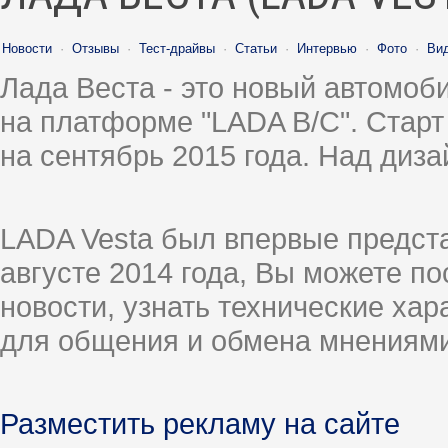
Новости
·
Отзывы
·
Тест-драйвы
·
Статьи
·
Интервью
·
Фото
·
Ви
Лада Веста - это новый автомо
на платформе "LADA B/C". Старт
на сентябрь 2015 года. Над диз
LADA Vesta был впервые предст
августе 2014 года, Вы можете п
новости, узнать технические ха
для общения и обмена мнениями
Разместить рекламу на сайте