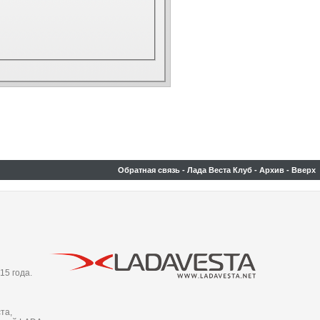
Обратная связь
-
Лада Веста Клуб
-
Архив
-
Вверх
15 года.
та,