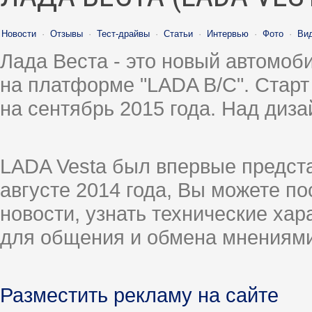
Новости
·
Отзывы
·
Тест-драйвы
·
Статьи
·
Интервью
·
Фото
·
Ви
Лада Веста - это новый автомо
на платформе "LADA B/C". Старт
на сентябрь 2015 года. Над диз
LADA Vesta был впервые предст
августе 2014 года, Вы можете п
новости, узнать технические ха
для общения и обмена мнениями
Разместить рекламу на сайте