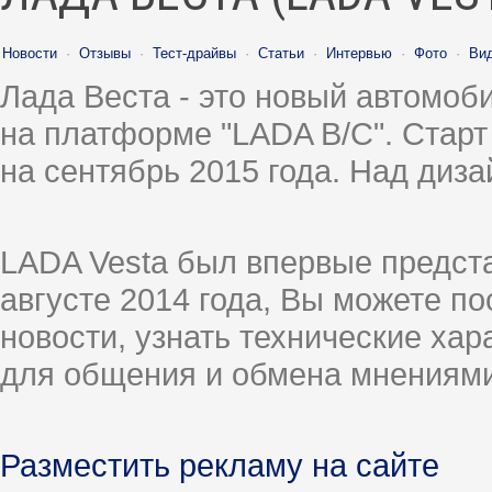
Новости
·
Отзывы
·
Тест-драйвы
·
Статьи
·
Интервью
·
Фото
·
Ви
Лада Веста - это новый автомо
на платформе "LADA B/C". Старт
на сентябрь 2015 года. Над диз
LADA Vesta был впервые предст
августе 2014 года, Вы можете п
новости, узнать технические ха
для общения и обмена мнениями
Разместить рекламу на сайте