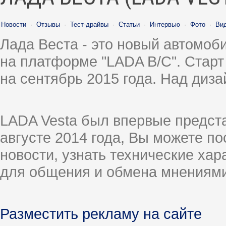
Новости
·
Отзывы
·
Тест-драйвы
·
Статьи
·
Интервью
·
Фото
·
Ви
Лада Веста - это новый автомо
на платформе "LADA B/C". Старт
на сентябрь 2015 года. Над диз
LADA Vesta был впервые предст
августе 2014 года, Вы можете п
новости, узнать технические ха
для общения и обмена мнениями
Разместить рекламу на сайте