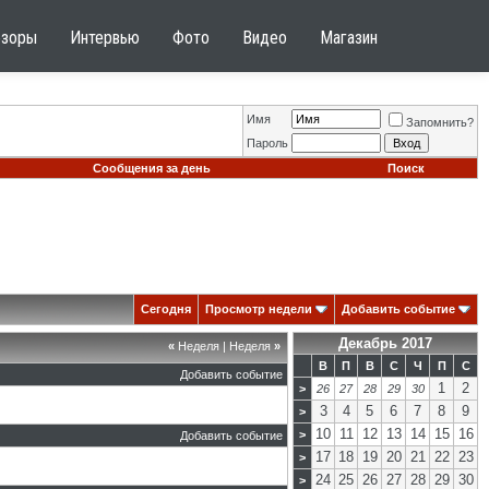
бзоры
Интервью
Фото
Видео
Магазин
Имя
Запомнить?
Пароль
Сообщения за день
Поиск
Сегодня
Просмотр недели
Добавить событие
Декабрь 2017
«
Неделя
|
Неделя
»
В
П
В
С
Ч
П
С
Добавить событие
1
2
>
26
27
28
29
30
3
4
5
6
7
8
9
>
10
11
12
13
14
15
16
>
Добавить событие
17
18
19
20
21
22
23
>
24
25
26
27
28
29
30
>