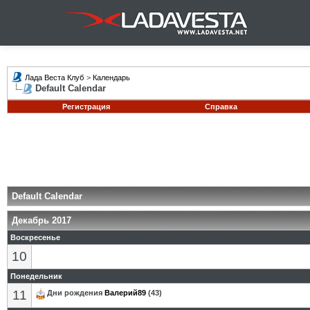
Лада Веста Клуб
>
Календарь
Default Calendar
Регистрация
Справка
Default Calendar
Декабрь 2017
Воскресенье
10
Понедельник
11
Дни рождения
Валерий89
(43)