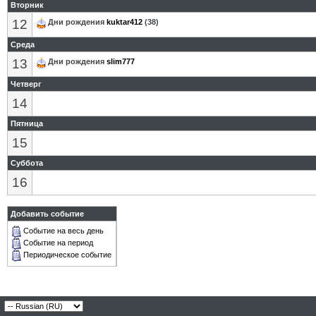
Вторник
12
Дни рождения
kuktar412
(38)
Среда
13
Дни рождения
slim777
Четверг
14
Пятница
15
Суббота
16
Добавить событие
Событие на весь день
Событие на период
Периодическое событие