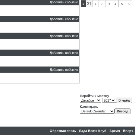
Добавить событие
31
>
1
2
3
4
5
6
Добавить событие
Добавить событие
Добавить событие
Добавить событие
Перейти к месяцу
Календарь
Обратная связь
-
Лада Веста Клуб
-
Архив
-
Вверх