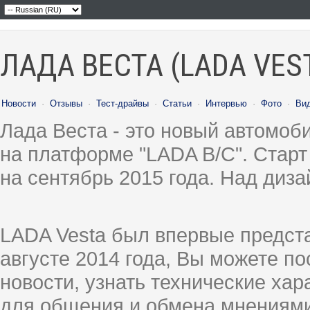
ЛАДА ВЕСТА (LADA VES
Новости
·
Отзывы
·
Тест-драйвы
·
Статьи
·
Интервью
·
Фото
·
Ви
Лада Веста - это новый автомо
на платформе "LADA B/C". Старт
на сентябрь 2015 года. Над диз
LADA Vesta был впервые предст
августе 2014 года, Вы можете п
новости, узнать технические ха
для общения и обмена мнениями