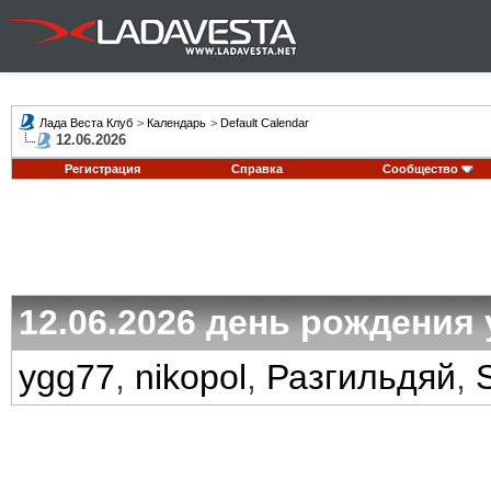
Лада Веста Клуб
>
Календарь
>
Default Calendar
12.06.2026
Регистрация
Справка
Сообщество
12.06.2026 день рождения 
ygg77
,
nikopol
,
Разгильдяй
,