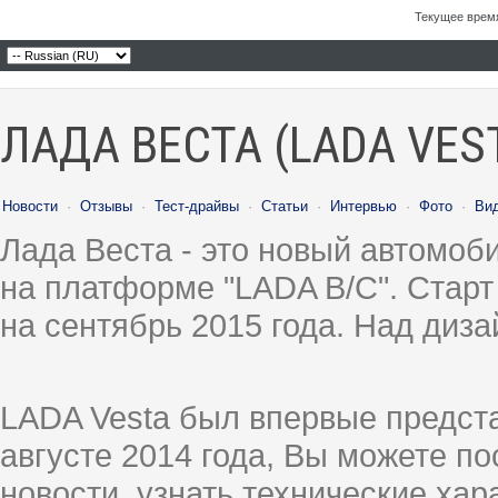
Текущее врем
ЛАДА ВЕСТА (LADA VES
Новости
·
Отзывы
·
Тест-драйвы
·
Статьи
·
Интервью
·
Фото
·
Ви
Лада Веста - это новый автомо
на платформе "LADA B/C". Старт
на сентябрь 2015 года. Над диз
LADA Vesta был впервые предст
августе 2014 года, Вы можете п
новости, узнать технические ха