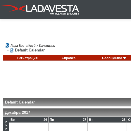
Лада Веста Клуб
>
Календарь
Default Calendar
Регистрация
Справка
Сообщество
Default Calendar
Декабрь 2017
Вс
26
Пн
27
Вт
28
С
>
>
>