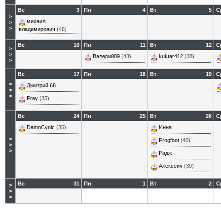
Вс
3
Пн
4
Вт
5
С
>
михаил
>
>
владимирович
(46)
Вс
10
Пн
11
Вт
12
С
>
>
Валерий89
(43)
kuktar412
(38)
>
Вс
17
Пн
18
Вт
19
С
>
Дмитрий 68
>
>
Fray
(35)
Вс
24
Пн
25
Вт
26
С
DamnCynic
(35)
Инна
>
Frogfoot
(40)
>
>
Радж
Алексеич
(30)
Вс
31
Пн
1
Вт
2
С
>
>
>