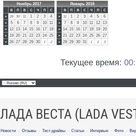
Ноябрь 2017
Январь 2018
В
П
В
С
Ч
П
С
В
П
В
С
Ч
П
С
1
2
3
4
1
2
3
4
5
6
>
29
30
31
>
31
5
6
7
8
9
10
11
7
8
9
10
11
12
13
>
>
12
13
14
15
16
17
18
14
15
16
17
18
19
20
>
>
19
20
21
22
23
24
25
21
22
23
24
25
26
27
>
>
26
27
28
29
30
28
29
30
31
>
1
2
>
1
2
3
Текущее время:
00
ЛАДА ВЕСТА (LADA VES
Новости
·
Отзывы
·
Тест-драйвы
·
Статьи
·
Интервью
·
Фото
·
Ви