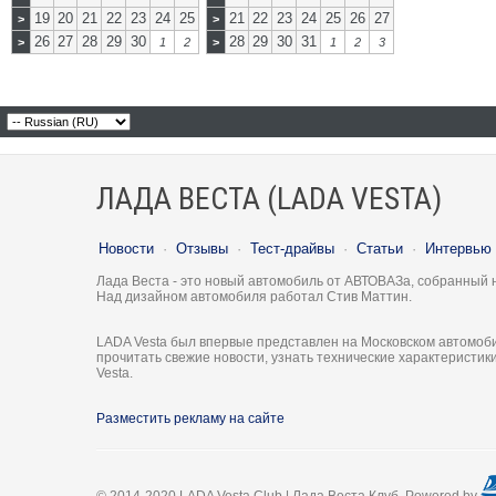
19
20
21
22
23
24
25
21
22
23
24
25
26
27
>
>
26
27
28
29
30
28
29
30
31
>
1
2
>
1
2
3
ЛАДА ВЕСТА (LADA VESTA)
Новости
·
Отзывы
·
Тест-драйвы
·
Статьи
·
Интервью
Лада Веста - это новый автомобиль от АВТОВАЗа, собранный 
Над дизайном автомобиля работал Стив Маттин.
LADA Vesta был впервые представлен на Московском автомоби
прочитать свежие новости, узнать технические характеристи
Vesta.
Разместить рекламу на сайте