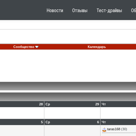
Новости
Отзывы
Тест-драйвы
О
Сообщество
Календарь
28
Ср
29
Чт
5
Ср
6
Чт
taras168
(30)