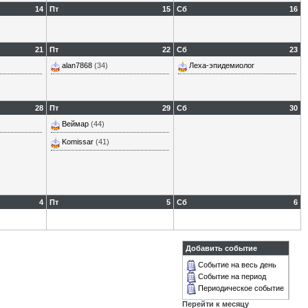
14
Пт
15
Сб
16
21
Пт
22
Сб
23
alan7868
(34)
Леха-эпидемиолог
28
Пт
29
Сб
30
Веймар
(44)
Komissar
(41)
4
Пт
5
Сб
6
Добавить событие
Событие на весь день
Событие на период
Периодическое событие
Перейти к месяцу