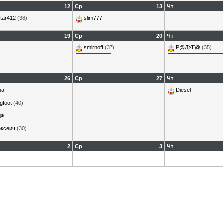
12
Ср
13
Чт
tar412
(38)
slim777
19
Ср
20
Чт
smirnoff
(37)
Р@ДУГ@
(35)
26
Ср
27
Чт
на
Diesel
gfoot
(40)
дж
ексеич
(30)
2
Ср
3
Чт