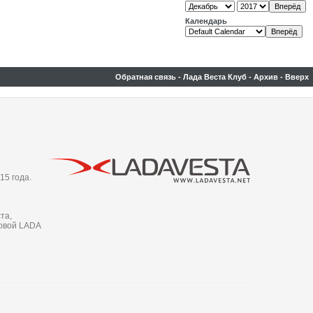
Календарь
Обратная связь
-
Лада Веста Клуб
-
Архив
-
Вверх
15 года.
та,
новой LADA