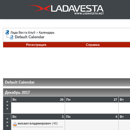
Лада Веста Клуб
>
Календарь
Default Calendar
Регистрация
Справка
Default Calendar
Декабрь 2017
Вс
26
Пн
27
Вт
>
>
>
Вс
3
Пн
4
Вт
>
>
михаил владимирович
(46)
>