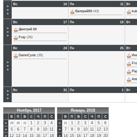
Вс
10
Пн
11
Вт
>
>
Валерий89
(43)
kuk
>
Вс
17
Пн
18
Вт
>
Дмитрий 68
>
>
Fray
(35)
Вс
24
Пн
25
Вт
DamnCynic
(35)
Ин
>
Fro
>
>
Ра
Ал
Вс
31
Пн
1
Вт
>
>
>
Ноябрь 2017
Январь 2018
В
П
В
С
Ч
П
С
В
П
В
С
Ч
П
С
1
2
3
4
1
2
3
4
5
6
>
29
30
31
>
31
5
6
7
8
9
10
11
7
8
9
10
11
12
13
>
>
12
13
14
15
16
17
18
14
15
16
17
18
19
20
>
>