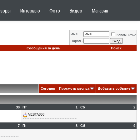
бзоры
Интервью
Фото
Видео
Магазин
Имя
Запомнить?
Пароль
Сообщения за день
Поиск
Сегодня
Просмотр месяца
Добавить событие
30
Пт
1
Сб
2
VESTA858
7
Пт
8
Сб
9