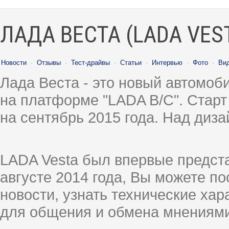
ЛАДА ВЕСТА (LADA VES
Новости
·
Отзывы
·
Тест-драйвы
·
Статьи
·
Интервью
·
Фото
·
Ви
Лада Веста - это новый автомо
на платформе "LADA B/C". Старт
на сентябрь 2015 года. Над диз
LADA Vesta был впервые предст
августе 2014 года, Вы можете п
новости, узнать технические ха
для общения и обмена мнениями