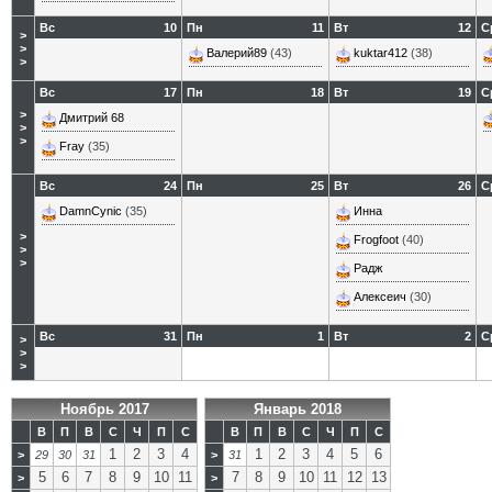
Вс
10
Пн
11
Вт
12
С
>
>
Валерий89
(43)
kuktar412
(38)
>
Вс
17
Пн
18
Вт
19
С
>
Дмитрий 68
>
>
Fray
(35)
Вс
24
Пн
25
Вт
26
С
DamnCynic
(35)
Инна
>
Frogfoot
(40)
>
>
Радж
Алексеич
(30)
Вс
31
Пн
1
Вт
2
С
>
>
>
Ноябрь 2017
Январь 2018
В
П
В
С
Ч
П
С
В
П
В
С
Ч
П
С
1
2
3
4
1
2
3
4
5
6
>
29
30
31
>
31
5
6
7
8
9
10
11
7
8
9
10
11
12
13
>
>