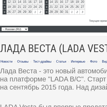
12
13
14
15
16
17
18
14
15
16
17
18
19
20
>
>
19
20
21
22
23
24
25
21
22
23
24
25
26
27
>
>
26
27
28
29
30
28
29
30
31
>
1
2
>
1
2
3
Текущее врем
ЛАДА ВЕСТА (LADA VES
Новости
·
Отзывы
·
Тест-драйвы
·
Статьи
·
Интервью
·
Фото
·
Ви
Лада Веста - это новый автомо
на платформе "LADA B/C". Старт
на сентябрь 2015 года. Над диз
LADA Vesta был впервые предст