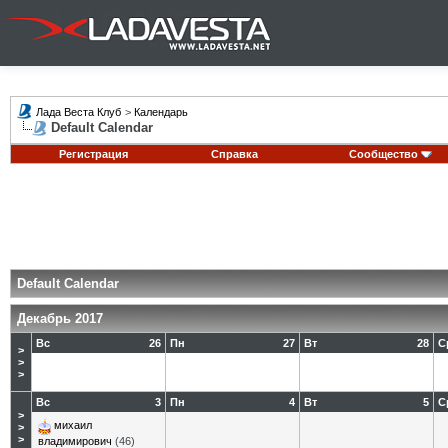
Лада Веста Клуб
>
Календарь
Default Calendar
Регистрация
Справка
Сообщество
Default Calendar
Декабрь 2017
Вс
26
Пн
27
Вт
28
С
>
>
>
Вс
3
Пн
4
Вт
5
С
>
михаил
>
>
владимирович
(46)