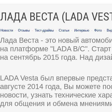
ЛАДА ВЕСТА (LADA VES
Новости
·
Отзывы
·
Тест-драйвы
·
Статьи
·
Интервью
·
Фото
·
Ви
Лада Веста - это новый автомо
на платформе "LADA B/C". Старт
на сентябрь 2015 года. Над диз
LADA Vesta был впервые предст
августе 2014 года, Вы можете п
новости, узнать технические ха
для общения и обмена мнениями