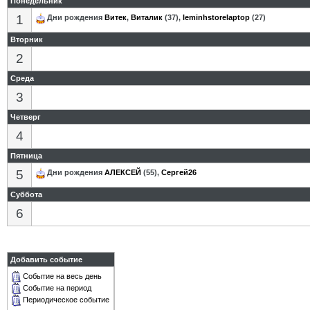
Понедельник
1
Дни рождения
Витек
,
Виталик
(37),
leminhstorelaptop
(27)
Вторник
2
Среда
3
Четверг
4
Пятница
5
Дни рождения
АЛЕКСЕЙ
(55),
Сергей26
Суббота
6
Добавить событие
Событие на весь день
Событие на период
Периодическое событие