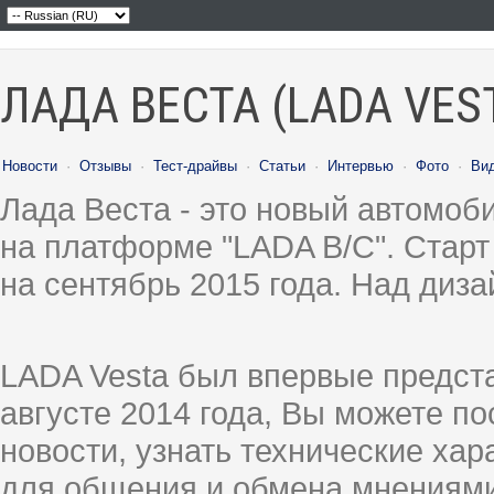
ЛАДА ВЕСТА (LADA VES
Новости
·
Отзывы
·
Тест-драйвы
·
Статьи
·
Интервью
·
Фото
·
Ви
Лада Веста - это новый автомо
на платформе "LADA B/C". Старт
на сентябрь 2015 года. Над диз
LADA Vesta был впервые предст
августе 2014 года, Вы можете п
новости, узнать технические ха
для общения и обмена мнениями