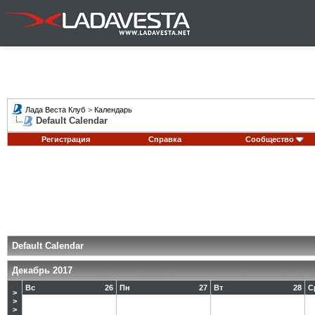
Лада Веста Клуб
>
Календарь
Default Calendar
Регистрация
Справка
Сообщество
Default Calendar
Декабрь 2017
Вс
26
Пн
27
Вт
28
С
>
>
>