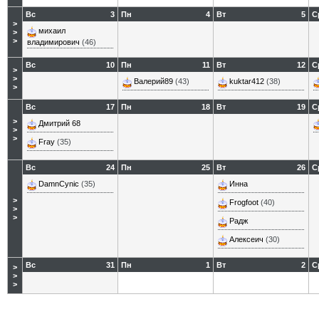
Вс
3
Пн
4
Вт
5
С
>
михаил
>
>
владимирович
(46)
Вс
10
Пн
11
Вт
12
С
>
>
Валерий89
(43)
kuktar412
(38)
>
Вс
17
Пн
18
Вт
19
С
>
Дмитрий 68
>
>
Fray
(35)
Вс
24
Пн
25
Вт
26
С
DamnCynic
(35)
Инна
>
Frogfoot
(40)
>
>
Радж
Алексеич
(30)
Вс
31
Пн
1
Вт
2
С
>
>
>