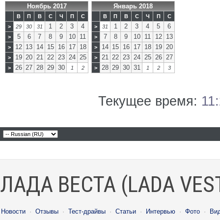
Ноябрь 2017
Январь 2018
В
П
В
С
Ч
П
С
В
П
В
С
Ч
П
С
1
2
3
4
1
2
3
4
5
6
>
29
30
31
>
31
5
6
7
8
9
10
11
7
8
9
10
11
12
13
>
>
12
13
14
15
16
17
18
14
15
16
17
18
19
20
>
>
19
20
21
22
23
24
25
21
22
23
24
25
26
27
>
>
26
27
28
29
30
28
29
30
31
>
1
2
>
1
2
3
Текущее время:
11
ЛАДА ВЕСТА (LADA VES
Новости
·
Отзывы
·
Тест-драйвы
·
Статьи
·
Интервью
·
Фото
·
Ви