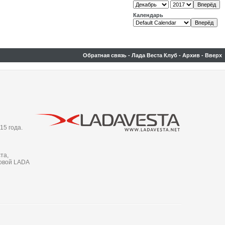
Календарь
Обратная связь
-
Лада Веста Клуб
-
Архив
-
Вверх
15 года.
та,
новой LADA