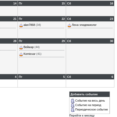
14
Пт
15
Сб
16
21
Пт
22
Сб
23
alan7868
(34)
Леха-эпидемиолог
28
Пт
29
Сб
30
Веймар
(44)
Komissar
(41)
4
Пт
5
Сб
6
Добавить событие
Событие на весь день
Событие на период
Периодическое событие
Перейти к месяцу