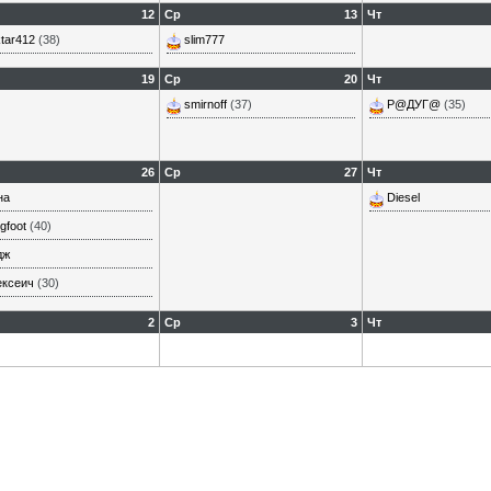
12
Ср
13
Чт
tar412
(38)
slim777
19
Ср
20
Чт
smirnoff
(37)
Р@ДУГ@
(35)
26
Ср
27
Чт
на
Diesel
gfoot
(40)
дж
ексеич
(30)
2
Ср
3
Чт