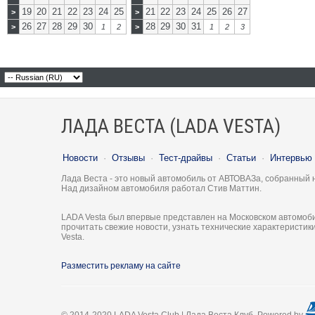
19
20
21
22
23
24
25
21
22
23
24
25
26
27
>
>
26
27
28
29
30
28
29
30
31
>
1
2
>
1
2
3
ЛАДА ВЕСТА (LADA VESTA)
Новости
·
Отзывы
·
Тест-драйвы
·
Статьи
·
Интервью
Лада Веста - это новый автомобиль от АВТОВАЗа, собранный 
Над дизайном автомобиля работал Стив Маттин.
LADA Vesta был впервые представлен на Московском автомоби
прочитать свежие новости, узнать технические характеристи
Vesta.
Разместить рекламу на сайте