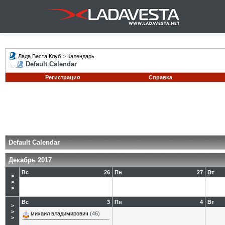
Лада Веста Клуб
>
Календарь
Default Calendar
Регистрация
Справка
Default Calendar
Декабрь 2017
Вс
26
Пн
27
Вт
>
>
>
Вс
3
Пн
4
Вт
>
>
михаил владимирович
(46)
>