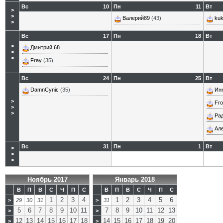
Вс
10
Пн
11
Вт
>
>
Валерий89
(43)
kuk
>
Вс
17
Пн
18
Вт
>
Дмитрий 68
>
>
Fray
(35)
Вс
24
Пн
25
Вт
DamnCynic
(35)
Ин
>
Fro
>
>
Ра
Ал
Вс
31
Пн
1
Вт
>
>
>
Ноябрь 2017
Январь 2018
В
П
В
С
Ч
П
С
В
П
В
С
Ч
П
С
1
2
3
4
1
2
3
4
5
6
>
29
30
31
>
31
5
6
7
8
9
10
11
7
8
9
10
11
12
13
>
>
12
13
14
15
16
17
18
14
15
16
17
18
19
20
>
>