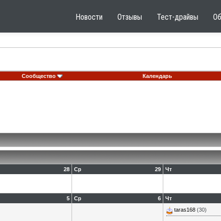
Новости
Отзывы
Тест-драйвы
О
Сообщество
Календарь
28
Ср
29
Чт
5
Ср
6
Чт
taras168
(30)