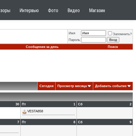
бзоры
Интервью
Фото
Видео
Магазин
Имя
Запомнить?
Пароль
Сообщения за день
Поиск
Сегодня
Просмотр месяца
Добавить событие
30
Пт
1
Сб
2
VESTA858
7
Пт
8
Сб
9