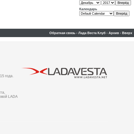
Календарь
Обратная связь
-
Лада Веста Клуб
-
Архив
-
Вверх
15 года.
та,
новой LADA