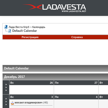
Лада Веста Клуб
>
Календарь
Default Calendar
Регистрация
Справка
Default Calendar
Декабрь 2017
Вс
26
Пн
27
Вт
>
>
>
Вс
3
Пн
4
Вт
>
>
михаил владимирович
(46)
>