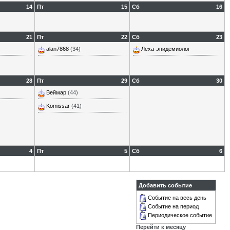
14
Пт
15
Сб
16
21
Пт
22
Сб
23
alan7868
(34)
Леха-эпидемиолог
28
Пт
29
Сб
30
Веймар
(44)
Komissar
(41)
4
Пт
5
Сб
6
Добавить событие
Событие на весь день
Событие на период
Периодическое событие
Перейти к месяцу