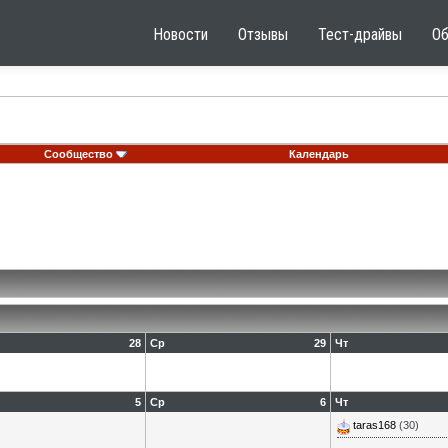
Новости
Отзывы
Тест-драйвы
О
Сообщество
Календарь
28
Ср
29
Чт
5
Ср
6
Чт
taras168
(30)