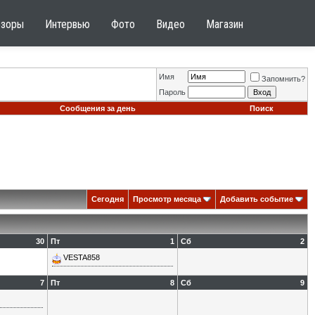
бзоры
Интервью
Фото
Видео
Магазин
Имя
Запомнить?
Пароль
Сообщения за день
Поиск
Сегодня
Просмотр месяца
Добавить событие
30
Пт
1
Сб
2
VESTA858
7
Пт
8
Сб
9