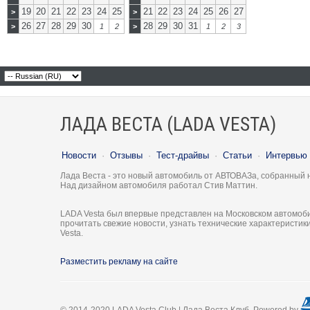
19
20
21
22
23
24
25
21
22
23
24
25
26
27
>
>
26
27
28
29
30
28
29
30
31
>
1
2
>
1
2
3
ЛАДА ВЕСТА (LADA VESTA)
Новости
·
Отзывы
·
Тест-драйвы
·
Статьи
·
Интервью
Лада Веста - это новый автомобиль от АВТОВАЗа, собранный 
Над дизайном автомобиля работал Стив Маттин.
LADA Vesta был впервые представлен на Московском автомоби
прочитать свежие новости, узнать технические характеристи
Vesta.
Разместить рекламу на сайте