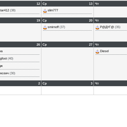
12
Ср
13
Чт
tar412
(38)
slim777
19
Ср
20
Чт
smirnoff
(37)
Р@ДУГ@
(35)
26
Ср
27
Чт
на
Diesel
gfoot
(40)
дж
ексеич
(30)
2
Ср
3
Чт