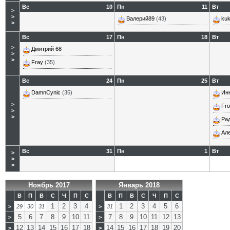
Вс
10
Пн
11
Вт
>
>
Валерий89
(43)
kuk
>
Вс
17
Пн
18
Вт
>
Дмитрий 68
>
>
Fray
(35)
Вс
24
Пн
25
Вт
DamnCynic
(35)
Ин
>
Fro
>
>
Ра
Ал
Вс
31
Пн
1
Вт
>
>
>
Ноябрь 2017
Январь 2018
В
П
В
С
Ч
П
С
В
П
В
С
Ч
П
С
1
2
3
4
1
2
3
4
5
6
>
29
30
31
>
31
5
6
7
8
9
10
11
7
8
9
10
11
12
13
>
>
12
13
14
15
16
17
18
14
15
16
17
18
19
20
>
>