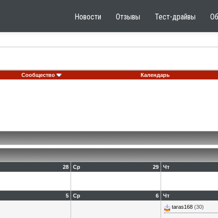
Новости
Отзывы
Тест-драйвы
О
Сообщество
Календарь
28
Ср
29
Чт
5
Ср
6
Чт
taras168
(30)