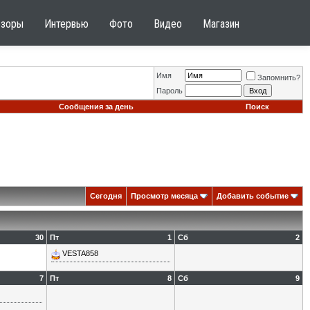
бзоры
Интервью
Фото
Видео
Магазин
Имя
Запомнить?
Пароль
Сообщения за день
Поиск
Сегодня
Просмотр месяца
Добавить событие
30
Пт
1
Сб
2
VESTA858
7
Пт
8
Сб
9