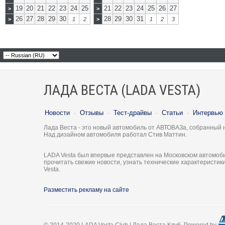
19
20
21
22
23
24
25
21
22
23
24
25
26
27
>
>
26
27
28
29
30
28
29
30
31
>
1
2
>
1
2
3
ЛАДА ВЕСТА (LADA VESTA)
Новости
·
Отзывы
·
Тест-драйвы
·
Статьи
·
Интервью
Лада Веста - это новый автомобиль от АВТОВАЗа, собранный 
Над дизайном автомобиля работал Стив Маттин.
LADA Vesta был впервые представлен на Московском автомоби
прочитать свежие новости, узнать технические характеристи
Vesta.
Разместить рекламу на сайте