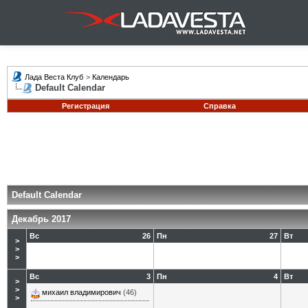
Лада Веста Клуб
>
Календарь
Default Calendar
Регистрация
Справка
Default Calendar
Декабрь 2017
Вс
26
Пн
27
Вт
>
>
>
Вс
3
Пн
4
Вт
>
>
михаил владимирович
(46)
>