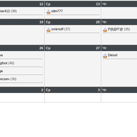
12
Ср
13
Чт
tar412
(38)
slim777
19
Ср
20
Чт
smirnoff
(37)
Р@ДУГ@
(35)
26
Ср
27
Чт
на
Diesel
gfoot
(40)
дж
ексеич
(30)
2
Ср
3
Чт