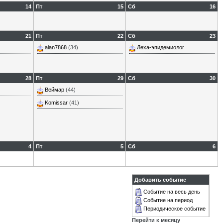
14
Пт
15
Сб
16
21
Пт
22
Сб
23
alan7868
(34)
Леха-эпидемиолог
28
Пт
29
Сб
30
Веймар
(44)
Komissar
(41)
4
Пт
5
Сб
6
Добавить событие
Событие на весь день
Событие на период
Периодическое событие
Перейти к месяцу