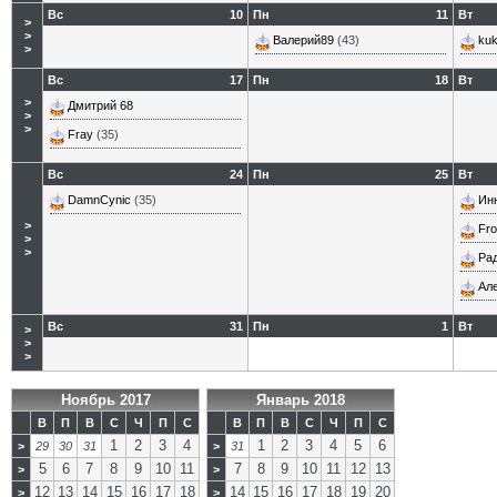
Вс
10
Пн
11
Вт
>
>
Валерий89
(43)
kuk
>
Вс
17
Пн
18
Вт
>
Дмитрий 68
>
>
Fray
(35)
Вс
24
Пн
25
Вт
DamnCynic
(35)
Ин
>
Fro
>
>
Ра
Ал
Вс
31
Пн
1
Вт
>
>
>
Ноябрь 2017
Январь 2018
В
П
В
С
Ч
П
С
В
П
В
С
Ч
П
С
1
2
3
4
1
2
3
4
5
6
>
29
30
31
>
31
5
6
7
8
9
10
11
7
8
9
10
11
12
13
>
>
12
13
14
15
16
17
18
14
15
16
17
18
19
20
>
>