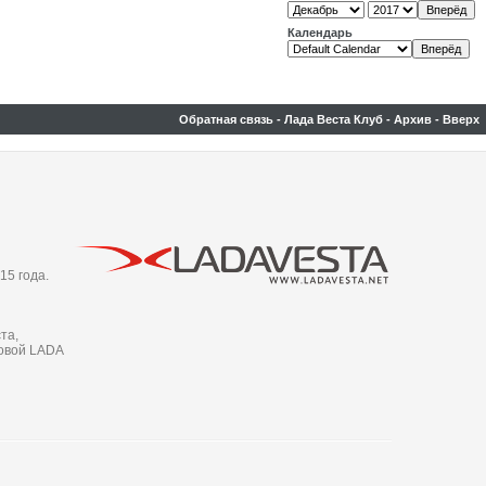
Календарь
Обратная связь
-
Лада Веста Клуб
-
Архив
-
Вверх
15 года.
та,
новой LADA