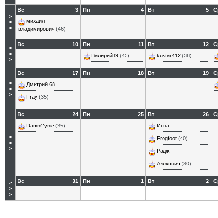
Вс
3
Пн
4
Вт
5
С
>
михаил
>
>
владимирович
(46)
Вс
10
Пн
11
Вт
12
С
>
>
Валерий89
(43)
kuktar412
(38)
>
Вс
17
Пн
18
Вт
19
С
>
Дмитрий 68
>
>
Fray
(35)
Вс
24
Пн
25
Вт
26
С
DamnCynic
(35)
Инна
>
Frogfoot
(40)
>
>
Радж
Алексеич
(30)
Вс
31
Пн
1
Вт
2
С
>
>
>