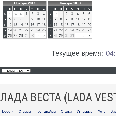
Ноябрь 2017
Январь 2018
В
П
В
С
Ч
П
С
В
П
В
С
Ч
П
С
1
2
3
4
1
2
3
4
5
6
>
29
30
31
>
31
5
6
7
8
9
10
11
7
8
9
10
11
12
13
>
>
12
13
14
15
16
17
18
14
15
16
17
18
19
20
>
>
19
20
21
22
23
24
25
21
22
23
24
25
26
27
>
>
26
27
28
29
30
28
29
30
31
>
1
2
>
1
2
3
Текущее время:
04
ЛАДА ВЕСТА (LADA VES
Новости
·
Отзывы
·
Тест-драйвы
·
Статьи
·
Интервью
·
Фото
·
Ви