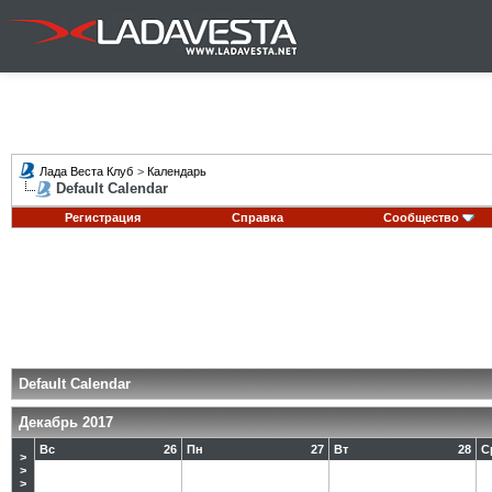
Лада Веста Клуб
>
Календарь
Default Calendar
Регистрация
Справка
Сообщество
Default Calendar
Декабрь 2017
Вс
26
Пн
27
Вт
28
С
>
>
>