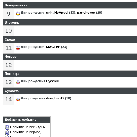
Понедельник
9
Дни рождения
urih
,
HeAngel
(33),
pattyhorrer
(29)
Вторник
10
Среда
11
Дни рождения
MACTEP
(33)
Четверг
12
Пятница
13
Дни рождения
PyccKuu
Суббота
14
Дни рождения
dangbao17
(28)
Добавить событие
Событие на весь день
Событие на период