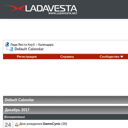
Лада Веста Клуб
>
Календарь
Default Calendar
Регистрация
Справка
Сообщество
Default Calendar
Декабрь 2017
Воскресенье
24
Дни рождения
DamnCynic
(35)