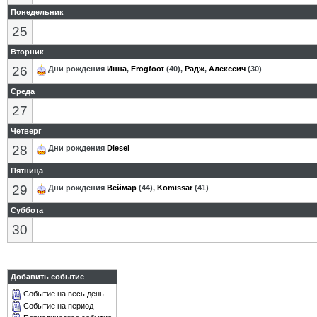
Понедельник
25
Вторник
26
Дни рождения
Инна
,
Frogfoot
(40),
Радж
,
Алексеич
(30)
Среда
27
Четверг
28
Дни рождения
Diesel
Пятница
29
Дни рождения
Веймар
(44),
Komissar
(41)
Суббота
30
Добавить событие
Событие на весь день
Событие на период