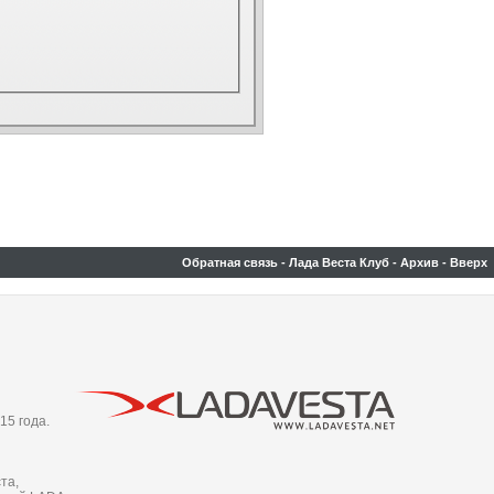
Обратная связь
-
Лада Веста Клуб
-
Архив
-
Вверх
15 года.
та,