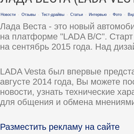
Новости
·
Отзывы
·
Тест-драйвы
·
Статьи
·
Интервью
·
Фото
·
Ви
Лада Веста - это новый автомо
на платформе "LADA B/C". Старт
на сентябрь 2015 года. Над диз
LADA Vesta был впервые предст
августе 2014 года, Вы можете п
новости, узнать технические ха
для общения и обмена мнениями
Разместить рекламу на сайте