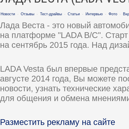
Новости
·
Отзывы
·
Тест-драйвы
·
Статьи
·
Интервью
·
Фото
·
Ви
Лада Веста - это новый автомо
на платформе "LADA B/C". Старт
на сентябрь 2015 года. Над диз
LADA Vesta был впервые предст
августе 2014 года, Вы можете п
новости, узнать технические ха
для общения и обмена мнениями
Разместить рекламу на сайте