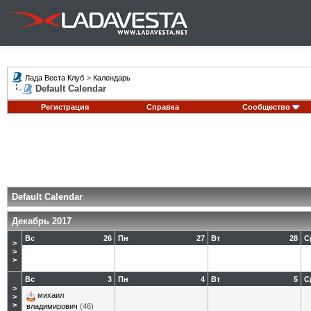
Лада Веста Клуб
>
Календарь
Default Calendar
Регистрация
Справка
Сообщество
Default Calendar
Декабрь 2017
Вс
26
Пн
27
Вт
28
С
>
>
>
Вс
3
Пн
4
Вт
5
С
>
михаил
>
>
владимирович
(46)