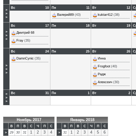
Вс
10
Пн
11
Вт
12
С
>
>
Валерий89
(43)
kuktar412
(38)
>
Вс
17
Пн
18
Вт
19
С
>
Дмитрий 68
>
>
Fray
(35)
Вс
24
Пн
25
Вт
26
С
DamnCynic
(35)
Инна
>
Frogfoot
(40)
>
>
Радж
Алексеич
(30)
Вс
31
Пн
1
Вт
2
С
>
>
>
Ноябрь 2017
Январь 2018
В
П
В
С
Ч
П
С
В
П
В
С
Ч
П
С
1
2
3
4
1
2
3
4
5
6
>
29
30
31
>
31