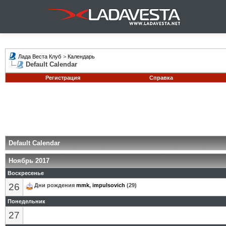
Лада Веста Клуб
>
Календарь
Default Calendar
Регистрация
Справка
Default Calendar
Ноябрь 2017
Воскресенье
26
Дни рождения
mmk
,
impulsovich
(29)
Понедельник
27