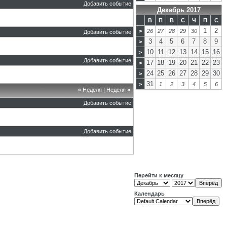
Добавить событие
Декабрь 2017
В
П
В
С
Ч
П
С
1
2
>
26
27
28
29
30
Добавить событие
3
4
5
6
7
8
9
>
10
11
12
13
14
15
16
>
Добавить событие
17
18
19
20
21
22
23
>
24
25
26
27
28
29
30
>
31
>
1
2
3
4
5
6
«
Неделя
|
Неделя
»
Добавить событие
Добавить событие
Перейти к месяцу
Календарь