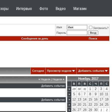
бзоры
Интервью
Фото
Видео
Магазин
Имя
Запомнить?
Пароль
Сообщения за день
Поиск
Сегодня
Просмотр недели
Добавить событие
Ноябрь 2017
«
Неделя
|
Неделя
»
В
П
В
С
Ч
П
С
Добавить событие
1
2
3
4
>
29
30
31
5
6
7
8
9
10
11
>
12
13
14
15
16
17
18
>
Добавить событие
19
20
21
22
23
24
25
>
26
27
28
29
30
>
1
2