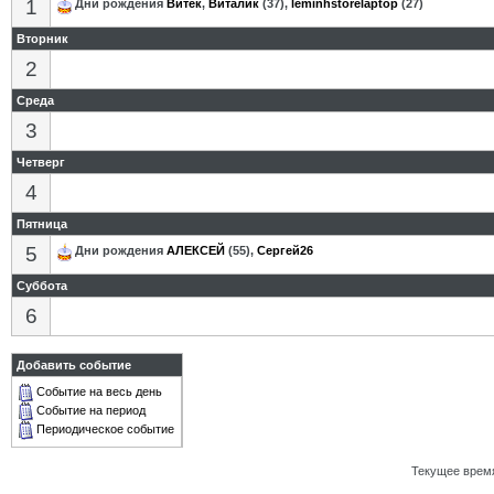
1
Дни рождения
Витек
,
Виталик
(37),
leminhstorelaptop
(27)
Вторник
2
Среда
3
Четверг
4
Пятница
5
Дни рождения
АЛЕКСЕЙ
(55),
Сергей26
Суббота
6
Добавить событие
Событие на весь день
Событие на период
Периодическое событие
Текущее врем