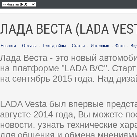
ЛАДА ВЕСТА (LADA VES
Новости
·
Отзывы
·
Тест-драйвы
·
Статьи
·
Интервью
·
Фото
·
Ви
Лада Веста - это новый автомо
на платформе "LADA B/C". Старт
на сентябрь 2015 года. Над диз
LADA Vesta был впервые предст
августе 2014 года, Вы можете п
новости, узнать технические ха
для общения и обмена мнениями