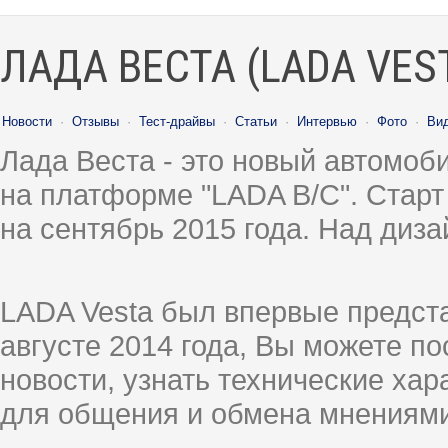
ЛАДА ВЕСТА (LADA VES
Новости
·
Отзывы
·
Тест-драйвы
·
Статьи
·
Интервью
·
Фото
·
Ви
Лада Веста - это новый автомо
на платформе "LADA B/C". Старт
на сентябрь 2015 года. Над диз
LADA Vesta был впервые предст
августе 2014 года, Вы можете п
новости, узнать технические ха
для общения и обмена мнениями