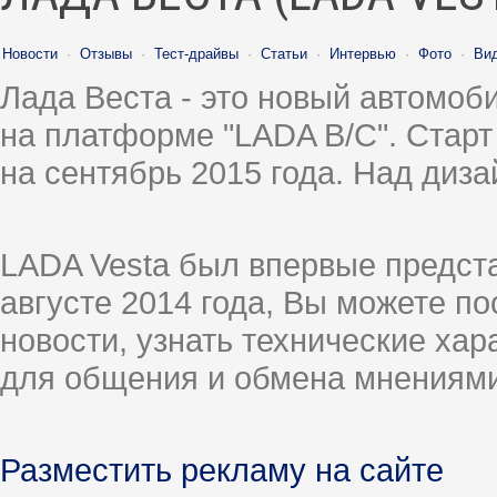
Новости
·
Отзывы
·
Тест-драйвы
·
Статьи
·
Интервью
·
Фото
·
Ви
Лада Веста - это новый автомо
на платформе "LADA B/C". Старт
на сентябрь 2015 года. Над диз
LADA Vesta был впервые предст
августе 2014 года, Вы можете п
новости, узнать технические ха
для общения и обмена мнениями
Разместить рекламу на сайте