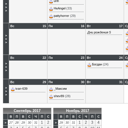
urih
>
>
HeAngel
(33)
>
pattyhorrer
(29)
Вс
15
Пн
16
Вт
17
С
Дни рождения 5
>
>
>
Вс
22
Пн
23
Вт
24
С
>
Богдан
(24)
>
>
Вс
29
Пн
30
Вт
31
С
>
ivan-639
_Максим
>
>
shev89
(28)
Сентябрь 2017
Ноябрь 2017
В
П
В
С
Ч
П
С
В
П
В
С
Ч
П
С
1
2
1
2
3
4
>
27
28
29
30
31
>
29
30
31