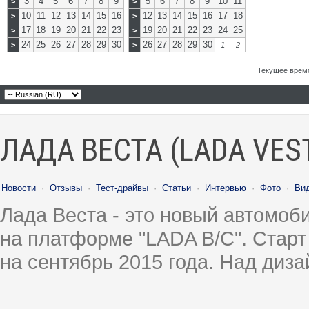
3
4
5
6
7
8
9
5
6
7
8
9
10
11
>
>
10
11
12
13
14
15
16
12
13
14
15
16
17
18
>
>
17
18
19
20
21
22
23
19
20
21
22
23
24
25
>
>
24
25
26
27
28
29
30
26
27
28
29
30
>
>
1
2
Текущее врем
ЛАДА ВЕСТА (LADA VES
Новости
·
Отзывы
·
Тест-драйвы
·
Статьи
·
Интервью
·
Фото
·
Ви
Лада Веста - это новый автомо
на платформе "LADA B/C". Старт
на сентябрь 2015 года. Над диз