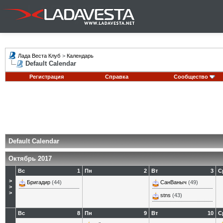
Лада Веста Клуб
>
Календарь
Default Calendar
Регистрация
Справка
Сообщество
Default Calendar
Октябрь 2017
Вс
1
Пн
2
Вт
3
С
>
Бригадир
(44)
СанВаныч
(49)
>
>
stns
(43)
Вс
8
Пн
9
Вт
10
С