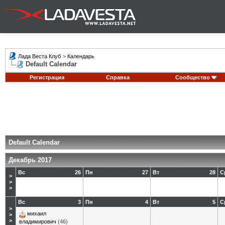
Лада Веста Клуб
>
Календарь
Default Calendar
Регистрация
Справка
Сообщество
Default Calendar
Декабрь 2017
Вс
26
Пн
27
Вт
28
С
>
>
>
Вс
3
Пн
4
Вт
5
С
>
михаил
>
>
владимирович
(46)