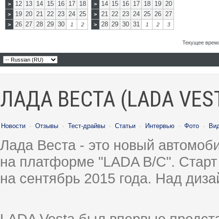
12
13
14
15
16
17
18
14
15
16
17
18
19
20
>
>
19
20
21
22
23
24
25
21
22
23
24
25
26
27
>
>
26
27
28
29
30
28
29
30
31
>
1
2
>
1
2
3
Текущее врем
ЛАДА ВЕСТА (LADA VES
Новости
·
Отзывы
·
Тест-драйвы
·
Статьи
·
Интервью
·
Фото
·
Ви
Лада Веста - это новый автомо
на платформе "LADA B/C". Старт
на сентябрь 2015 года. Над диз
LADA Vesta был впервые предст