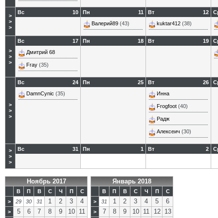
Вс
10
Пн
11
Вт
12
С
>
>
Валерий89
(43)
kuktar412
(38)
>
Вс
17
Пн
18
Вт
19
С
>
Дмитрий 68
>
>
Fray
(35)
Вс
24
Пн
25
Вт
26
С
DamnCynic
(35)
Инна
>
Frogfoot
(40)
>
>
Радж
Алексеич
(30)
Вс
31
Пн
1
Вт
2
С
>
>
>
Ноябрь 2017
Январь 2018
В
П
В
С
Ч
П
С
В
П
В
С
Ч
П
С
1
2
3
4
1
2
3
4
5
6
>
29
30
31
>
31
5
6
7
8
9
10
11
7
8
9
10
11
12
13
>
>