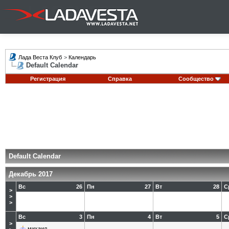
Лада Веста Клуб
>
Календарь
Default Calendar
Регистрация
Справка
Сообщество
Default Calendar
Декабрь 2017
Вс
26
Пн
27
Вт
28
С
>
>
>
Вс
3
Пн
4
Вт
5
С
>
михаил