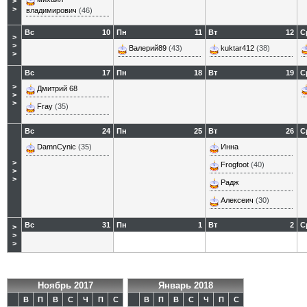
>
>
владимирович
(46)
Вс
10
Пн
11
Вт
12
С
>
>
Валерий89
(43)
kuktar412
(38)
>
Вс
17
Пн
18
Вт
19
С
>
Дмитрий 68
>
>
Fray
(35)
Вс
24
Пн
25
Вт
26
С
DamnCynic
(35)
Инна
>
Frogfoot
(40)
>
>
Радж
Алексеич
(30)
Вс
31
Пн
1
Вт
2
С
>
>
>
Ноябрь 2017
Январь 2018
В
П
В
С
Ч
П
С
В
П
В
С
Ч
П
С