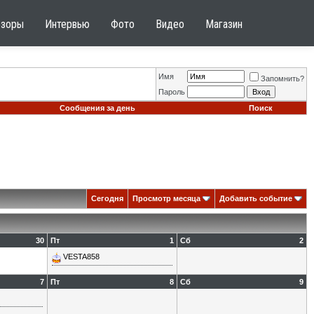
бзоры
Интервью
Фото
Видео
Магазин
Имя
Запомнить?
Пароль
Сообщения за день
Поиск
Сегодня
Просмотр месяца
Добавить событие
30
Пт
1
Сб
2
VESTA858
7
Пт
8
Сб
9