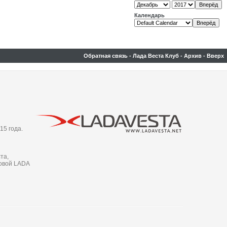
Календарь
Обратная связь
-
Лада Веста Клуб
-
Архив
-
Вверх
15 года.
та,
новой LADA