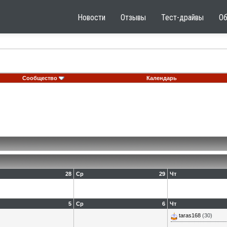
Новости
Отзывы
Тест-драйвы
О
Сообщество
Календарь
28
Ср
29
Чт
5
Ср
6
Чт
taras168
(30)