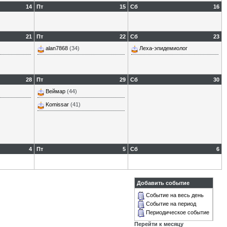
14
Пт
15
Сб
16
21
Пт
22
Сб
23
alan7868
(34)
Леха-эпидемиолог
28
Пт
29
Сб
30
Веймар
(44)
Komissar
(41)
4
Пт
5
Сб
6
Добавить событие
Событие на весь день
Событие на период
Периодическое событие
Перейти к месяцу