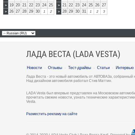
19
20
21
22
23
24
25
21
22
23
24
25
26
27
>
>
26
27
28
29
30
28
29
30
31
>
1
2
>
1
2
3
ЛАДА ВЕСТА (LADA VESTA)
Новости
·
Отзывы
·
Тест-драйвы
·
Статьи
·
Интервью
Лада Веста - это новый автомобиль от АВТОВАЗа, собранный 
Над дизайном автомобиля работал Стив Маттин.
LADA Vesta был впервые представлен на Московском автомоби
прочитать свежие новости, узнать технические характеристи
Vesta.
Разместить рекламу на сайте