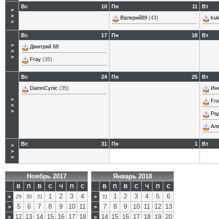
Вс
10
Пн
11
Вт
>
>
Валерий89
(43)
kuk
>
Вс
17
Пн
18
Вт
>
Дмитрий 68
>
>
Fray
(35)
Вс
24
Пн
25
Вт
DamnCynic
(35)
Ин
>
Fro
>
>
Ра
Ал
Вс
31
Пн
1
Вт
>
>
>
Ноябрь 2017
Январь 2018
В
П
В
С
Ч
П
С
В
П
В
С
Ч
П
С
1
2
3
4
1
2
3
4
5
6
>
29
30
31
>
31
5
6
7
8
9
10
11
7
8
9
10
11
12
13
>
>
12
13
14
15
16
17
18
14
15
16
17
18
19
20
>
>