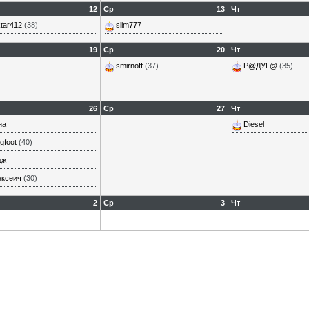
12
Ср
13
Чт
tar412
(38)
slim777
19
Ср
20
Чт
smirnoff
(37)
Р@ДУГ@
(35)
26
Ср
27
Чт
на
Diesel
gfoot
(40)
дж
ексеич
(30)
2
Ср
3
Чт