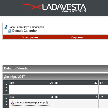
Лада Веста Клуб
>
Календарь
Default Calendar
Регистрация
Справка
Default Calendar
Декабрь 2017
Вс
26
Пн
27
Вт
>
>
>
Вс
3
Пн
4
Вт
>
>
михаил владимирович
(46)
>