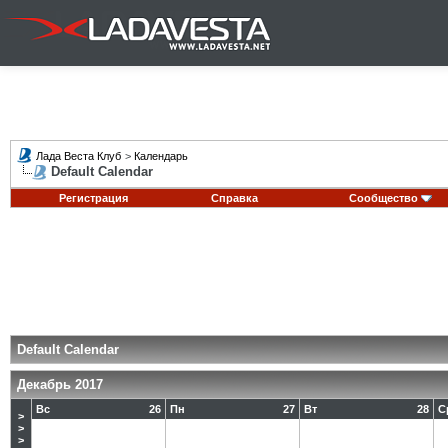
Лада Веста Клуб
>
Календарь
Default Calendar
Регистрация
Справка
Сообщество
Default Calendar
Декабрь 2017
Вс
26
Пн
27
Вт
28
С
>
>
>