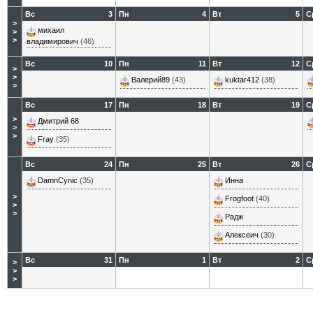
Вс
3
Пн
4
Вт
5
С
>
михаил
>
>
владимирович
(46)
Вс
10
Пн
11
Вт
12
С
>
>
Валерий89
(43)
kuktar412
(38)
>
Вс
17
Пн
18
Вт
19
С
>
Дмитрий 68
>
>
Fray
(35)
Вс
24
Пн
25
Вт
26
С
DamnCynic
(35)
Инна
>
Frogfoot
(40)
>
>
Радж
Алексеич
(30)
Вс
31
Пн
1
Вт
2
С
>
>
>