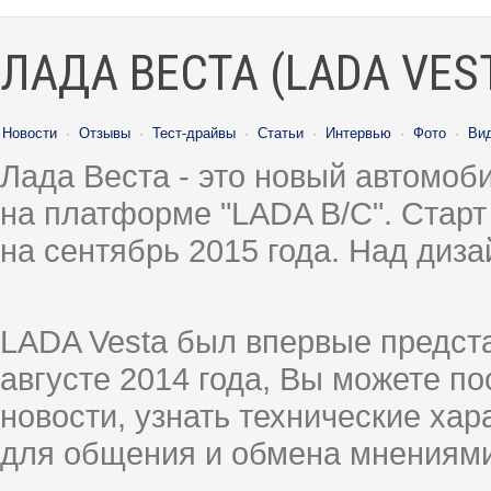
ЛАДА ВЕСТА (LADA VES
Новости
·
Отзывы
·
Тест-драйвы
·
Статьи
·
Интервью
·
Фото
·
Ви
Лада Веста - это новый автомо
на платформе "LADA B/C". Старт
на сентябрь 2015 года. Над диз
LADA Vesta был впервые предст
августе 2014 года, Вы можете п
новости, узнать технические ха
для общения и обмена мнениями