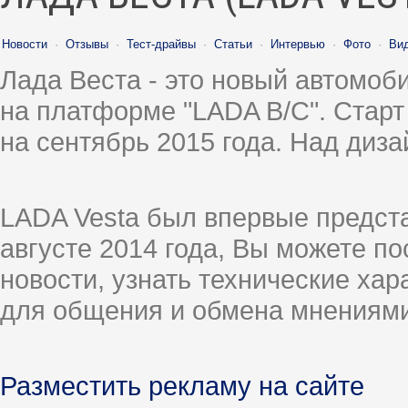
Новости
·
Отзывы
·
Тест-драйвы
·
Статьи
·
Интервью
·
Фото
·
Ви
Лада Веста - это новый автомо
на платформе "LADA B/C". Старт
на сентябрь 2015 года. Над диз
LADA Vesta был впервые предст
августе 2014 года, Вы можете п
новости, узнать технические ха
для общения и обмена мнениями
Разместить рекламу на сайте