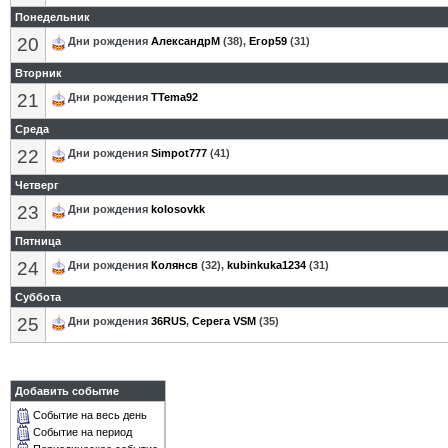
Понедельник
20
Дни рождения
АлександрМ
(38),
Егор59
(31)
Вторник
21
Дни рождения
TTema92
Среда
22
Дни рождения
Simpot777
(41)
Четверг
23
Дни рождения
kolosovkk
Пятница
24
Дни рождения
Колянсв
(32),
kubinkuka1234
(31)
Суббота
25
Дни рождения
36RUS
,
Серега VSM
(35)
Добавить событие
Событие на весь день
Событие на период