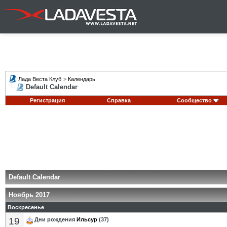
Лада Веста Клуб
>
Календарь
Default Calendar
Регистрация
Справка
Сообщество
Default Calendar
Ноябрь 2017
Воскресенье
19
Дни рождения
Ильсур
(37)